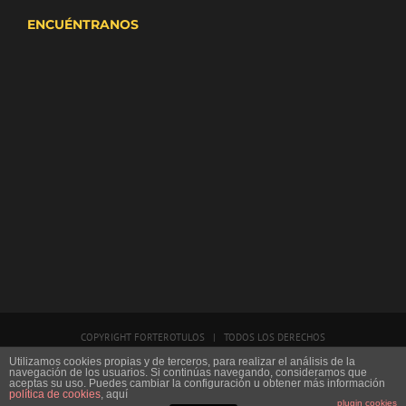
ENCUÉNTRANOS
COPYRIGHT FORTEROTULOS | TODOS LOS DERECHOS
RESERVADOS | CREADO POR
INDENETS
Utilizamos cookies propias y de terceros, para realizar el análisis de la
navegación de los usuarios. Si continúas navegando, consideramos que
aceptas su uso. Puedes cambiar la configuración u obtener más información
Facebook
Twitter
YouTube
Email
política de cookies
, aquí
plugin cookies